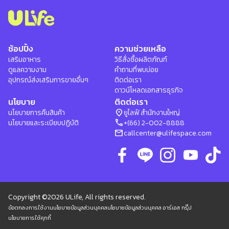
ช้อปปิ้ง
ความช่วยเหลือ
เสริมอาหาร
วิธีสั่งซื้อผลิตภัณฑ์
ดูแลความงาม
คำถามที่พบบ่อย
อุปกรณ์ส่งเสริมการขายอื่นๆ
ติดต่อเรา
ดาวน์โหลดเอกสารธุรกิจ
นโยบาย
ติดต่อเรา
location_on
นโยบายการคืนสินค้า
ยูไลฟ์ สำนักงานใหญ่
phone
นโยบายและระเบียบปฏิบัติ
+(66) 2-002-8888
mail
callcenter@ulifespace.com
Copyright ©2026 ULife, All rights reserved.
ข้อตกลงการใช้งาน
นโยบายข้อมูลส่วนบุคคล
นโยบายข้อมูลส่วนบุคคล อาร์เอส กรุ๊ป
นโยบายการใช้คุกกี้