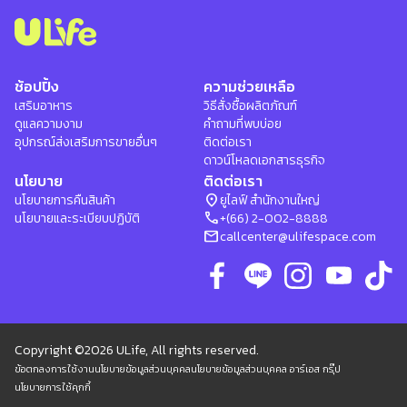
ช้อปปิ้ง
ความช่วยเหลือ
เสริมอาหาร
วิธีสั่งซื้อผลิตภัณฑ์
ดูแลความงาม
คำถามที่พบบ่อย
อุปกรณ์ส่งเสริมการขายอื่นๆ
ติดต่อเรา
ดาวน์โหลดเอกสารธุรกิจ
นโยบาย
ติดต่อเรา
location_on
นโยบายการคืนสินค้า
ยูไลฟ์ สำนักงานใหญ่
phone
นโยบายและระเบียบปฏิบัติ
+(66) 2-002-8888
mail
callcenter@ulifespace.com
Copyright ©2026 ULife, All rights reserved.
ข้อตกลงการใช้งาน
นโยบายข้อมูลส่วนบุคคล
นโยบายข้อมูลส่วนบุคคล อาร์เอส กรุ๊ป
นโยบายการใช้คุกกี้