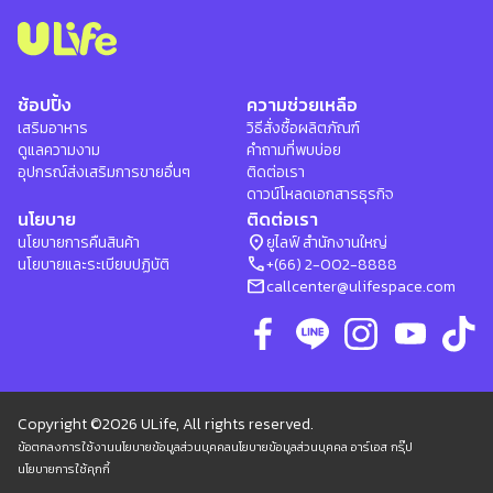
ช้อปปิ้ง
ความช่วยเหลือ
เสริมอาหาร
วิธีสั่งซื้อผลิตภัณฑ์
ดูแลความงาม
คำถามที่พบบ่อย
อุปกรณ์ส่งเสริมการขายอื่นๆ
ติดต่อเรา
ดาวน์โหลดเอกสารธุรกิจ
นโยบาย
ติดต่อเรา
location_on
นโยบายการคืนสินค้า
ยูไลฟ์ สำนักงานใหญ่
phone
นโยบายและระเบียบปฏิบัติ
+(66) 2-002-8888
mail
callcenter@ulifespace.com
Copyright ©2026 ULife, All rights reserved.
ข้อตกลงการใช้งาน
นโยบายข้อมูลส่วนบุคคล
นโยบายข้อมูลส่วนบุคคล อาร์เอส กรุ๊ป
นโยบายการใช้คุกกี้