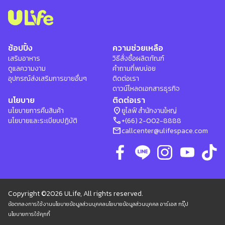
ช้อปปิ้ง
ความช่วยเหลือ
เสริมอาหาร
วิธีสั่งซื้อผลิตภัณฑ์
ดูแลความงาม
คำถามที่พบบ่อย
อุปกรณ์ส่งเสริมการขายอื่นๆ
ติดต่อเรา
ดาวน์โหลดเอกสารธุรกิจ
นโยบาย
ติดต่อเรา
location_on
นโยบายการคืนสินค้า
ยูไลฟ์ สำนักงานใหญ่
phone
นโยบายและระเบียบปฏิบัติ
+(66) 2-002-8888
mail
callcenter@ulifespace.com
Copyright ©2026 ULife, All rights reserved.
ข้อตกลงการใช้งาน
นโยบายข้อมูลส่วนบุคคล
นโยบายข้อมูลส่วนบุคคล อาร์เอส กรุ๊ป
นโยบายการใช้คุกกี้