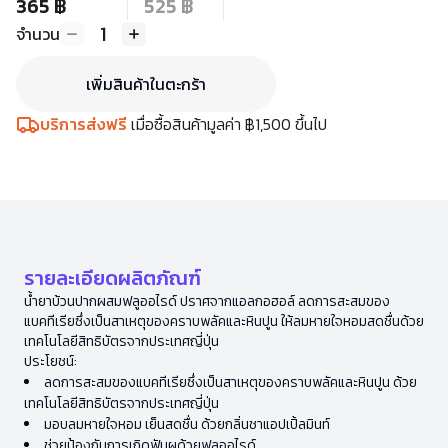
365 ฿
525 ฿
1
จำนวน
เพิ่มสินค้าในตะกร้า
บริการส่งฟรี
เมื่อซื้อสินค้ามูลค่า ฿1,500 ขึ้นไป
รายละเอียดผลิตภัณฑ์
น้ำยาบ้วนปากผสมฟลูออไรด์ ปราศจากแอลกอฮอล์ ลดการสะสมของ
แบคทีเรียซึ่งเป็นสาเหตุของคราบพลัคและหินปูน ให้ลมหายใจหอมสดชื่นด้วย
เทคโนโลยีสิทธิบัตรจากประเทศญี่ปุ่น
ประโยชน์:
ลดการสะสมของแบคทีเรียซึ่งเป็นสาเหตุของคราบพลัคและหินปูน ด้วย
เทคโนโลยีสิทธิบัตรจากประเทศญี่ปุ่น
มอบลมหายใจหอม เย็นสดชื่น ด้วยกลิ่นชาแอปเปิ้ลมินท์
ช่วยป้องกันการเกิดฟันผุด้วยฟลูออไรด์