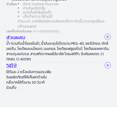
มีสาร Sodium Fluoride
คำเตือน
ห้ามกินหรือกลืน
ควรเก็บให้พ้นมือเด็ก
เด็กต่ำกว่า 6 ปีห้ามใช้
คำแนะนำ: หากใช้แล้วมีความผิดปกติใดๆ เกิดขึ้น ควรหยุดใช้และ
ปรึกษาแพทย์
เลขที่ใบรับแจ้ง/อย.
11-1-6500021002
ส่วนผสม
น้ำ (รวมถึงน้ำไอออไนซ์), น้ำมันละหุ่งไฮโดรเจน PEG-40, ซอร์บิทอล, ดิกลี
เซอรีน, โซเดียมเบนโซเอต, เมนทอล, โซเดียมฟลูออไรด์, โซเดียมแซคคาริน,
สารปรุงแต่งรส, สารสกัดจากผลไม้มาลัส โดเมสติก้า, ซิงค์แลคเตต, CI
19140, CI 42090
วิธีใช้
ใช้วันละ 2 ครั้งหลังการแปรงฟัน
รินผลิตภัณฑ์ให้เต็มฝาด้านใน
กลั้วปากให้ทั่วนาน 30 วินาที
บ้วนทิ้ง