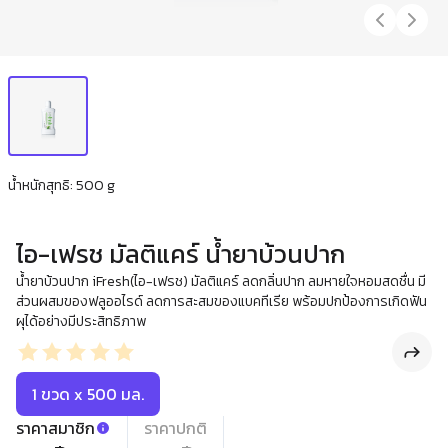
น้ำหนักสุทธิ: 500 g
ไอ-เฟรช มัลติแคร์ น้ำยาบ้วนปาก
น้ำยาบ้วนปาก iFresh(ไอ-เฟรช) มัลติแคร์ ลดกลิ่นปาก ลมหายใจหอมสดชื่น มี
ส่วนผสมของฟลูออไรด์ ลดการสะสมของแบคทีเรีย พร้อมปกป้องการเกิดฟัน
ผุได้อย่างมีประสิทธิภาพ
1 ขวด x 500 มล.
ราคาสมาชิก
ราคาปกติ