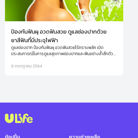
ป้องกันฟันผุ อวดฟันสวย ดูแลช่องปากด้วย
ยาสีฟันที่มีประจุไฟฟ้า
ดูแลช่องปาก ป้องกันฟันผุ อวดฟันสวยไร้คราบพลัค เปิด
ประสบการณ์ในการดูแลสุขภาพช่องปากและฟันอย่างล้ำลึกด้วย
นวัตกรรม Aquanized ที่อยู่ในยาสีฟัน ifresh ปากสะอาดได้
อย่างมั่นใจมากกว่าที่เคย
8 กรกฎาคม 2564
ช้อปปิ้ง
ความช่วยเหลือ