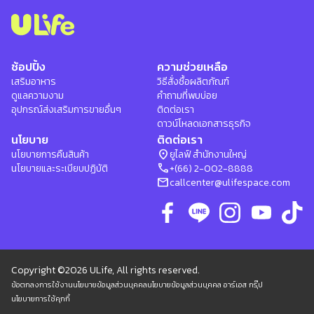
ช้อปปิ้ง
ความช่วยเหลือ
เสริมอาหาร
วิธีสั่งซื้อผลิตภัณฑ์
ดูแลความงาม
คำถามที่พบบ่อย
อุปกรณ์ส่งเสริมการขายอื่นๆ
ติดต่อเรา
ดาวน์โหลดเอกสารธุรกิจ
นโยบาย
ติดต่อเรา
location_on
นโยบายการคืนสินค้า
ยูไลฟ์ สำนักงานใหญ่
phone
นโยบายและระเบียบปฏิบัติ
+(66) 2-002-8888
mail
callcenter@ulifespace.com
Copyright ©2026 ULife, All rights reserved.
ข้อตกลงการใช้งาน
นโยบายข้อมูลส่วนบุคคล
นโยบายข้อมูลส่วนบุคคล อาร์เอส กรุ๊ป
นโยบายการใช้คุกกี้