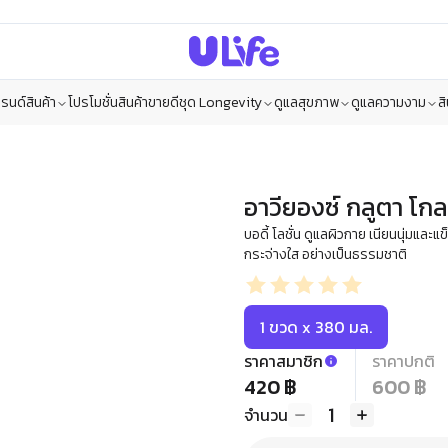
รนด์สินค้า
โปรโมชั่น
สินค้าขายดี
ชุด Longevity
ดูแลสุขภาพ
ดูแลความงาม
ส
อาวียองซ์ กลูตา โกลว์
บอดี้ โลชั่น ดูแลผิวกาย เนียนนุ่มแล
กระจ่างใส อย่างเป็นธรรมชาติ
1 ขวด x 380 มล.
ราคาสมาชิก
ราคาปกติ
420 ฿
600 ฿
1
จำนวน