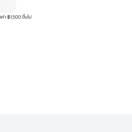
มูลค่า ฿1,500 ขึ้นไป