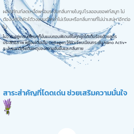
ผลิตภัณฑ์ลดเหงื่อพร้อมระงับกลิ่นกายในรูปโรลออนซอฟท์สมูท ไม่
ต้องปกปิดผิวใต้วงแขนดำคล้ำไม่เรียบหรือกลิ่นกายที่ไม่น่าเสน่หาอีกต่อ
ไป
ไม่ว่าจะอยู่เทรนด์ไหนๆก็มั่นแบบคอนฟิเดนซ์ในทุกชุดได้เต็มร้อยด้วยสูตร
ประสิทธิภาพ พร้อมเติมเต็ม Collagen ให้ผิวเรียบเนียนกระชับ Nano Activ+
ระงับแบคทีเรียต้นเหตุของความอับชื้นและกลิ่นกาย
สาระสำคัญที่โดดเด่น ช่วยเสริมความมั่นใจ