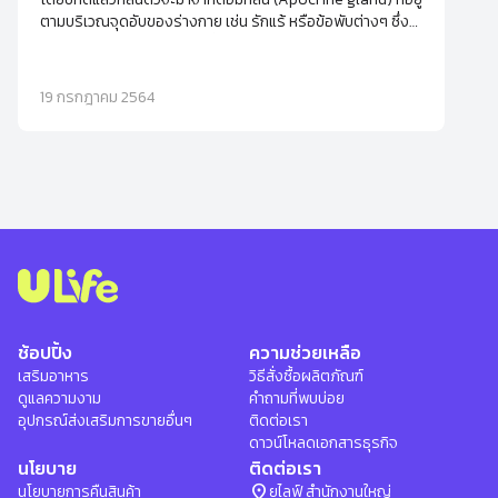
ตามบริเวณจุดอับของร่างกาย เช่น รักแร้ หรือข้อพับต่างๆ ซึ่ง
มักจะถูกกระตุ้นจากฮอร์โมนที่เริ่มทำงานตั้งแต่วัยรุ่น นอกจากนี้
ความเครียดยังเป็นอีกหนึ่งปัจจัยกระตุ้นให้ต่อมกลิ่นทำงานจน
เกิดเป็นกลิ่นเฉพาะบุคคล
19 กรกฎาคม 2564
ช้อปปิ้ง
ความช่วยเหลือ
เสริมอาหาร
วิธีสั่งซื้อผลิตภัณฑ์
ดูแลความงาม
คำถามที่พบบ่อย
อุปกรณ์ส่งเสริมการขายอื่นๆ
ติดต่อเรา
ดาวน์โหลดเอกสารธุรกิจ
นโยบาย
ติดต่อเรา
location_on
นโยบายการคืนสินค้า
ยูไลฟ์ สำนักงานใหญ่