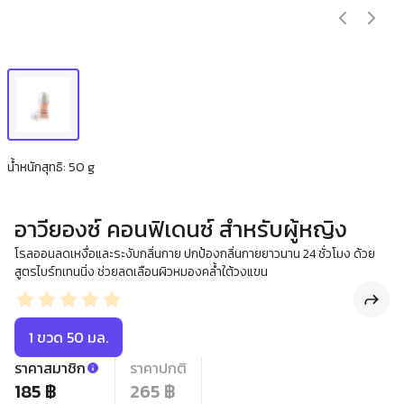
น้ำหนักสุทธิ: 50 g
อาวียองซ์ คอนฟิเดนซ์ สำหรับผู้หญิง
โรลออนลดเหงื่อและระงับกลิ่นกาย ปกป้องกลิ่นกายยาวนาน 24 ชั่วโมง ด้วย
สูตรไบร์ทเทนนิ่ง ช่วยลดเลือนผิวหมองคล้ำใต้วงแขน
1 ขวด 50 มล.
ราคาสมาชิก
ราคาปกติ
185 ฿
265 ฿