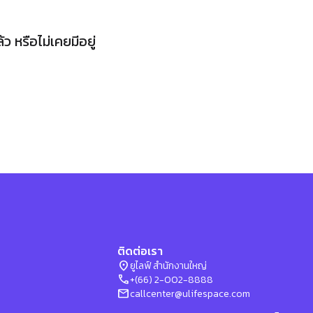
 หรือไม่เคยมีอยู่
ติดต่อเรา
location_on
ยูไลฟ์ สำนักงานใหญ่
phone
+(66) 2-002-8888
mail
callcenter@ulifespace.com