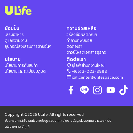
ช้อปปิ้ง
ความช่วยเหลือ
เสริมอาหาร
วิธีสั่งซื้อผลิตภัณฑ์
ดูแลความงาม
คำถามที่พบบ่อย
อุปกรณ์ส่งเสริมการขายอื่นๆ
ติดต่อเรา
ดาวน์โหลดเอกสารธุรกิจ
นโยบาย
ติดต่อเรา
location_on
นโยบายการคืนสินค้า
ยูไลฟ์ สำนักงานใหญ่
phone
นโยบายและระเบียบปฏิบัติ
+(66) 2-002-8888
mail
callcenter@ulifespace.com
Copyright ©2026 ULife, All rights reserved.
ข้อตกลงการใช้งาน
นโยบายข้อมูลส่วนบุคคล
นโยบายข้อมูลส่วนบุคคล อาร์เอส กรุ๊ป
นโยบายการใช้คุกกี้