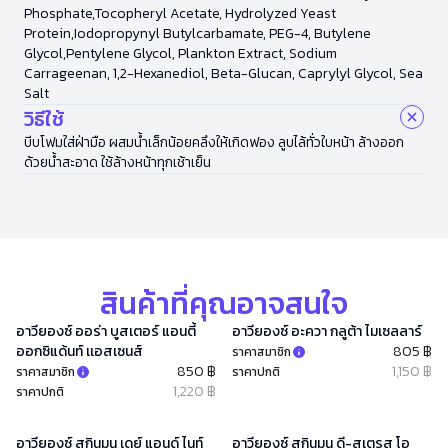
Phosphate,Tocopheryl Acetate, Hydrolyzed Yeast
Protein,Iodopropynyl Butylcarbamate, PEG-4, Butylene
Glycol,Pentylene Glycol, Plankton Extract, Sodium
Carrageenan, 1,2-Hexanediol, Beta-Glucan, Caprylyl Glycol, Sea
Salt
วิธีใช้
บีบโฟมใส่ฝ่ามือ ผสมน้ำเล็กน้อยคลึงให้เกิดฟอง ลูบไล้ทั่วใบหน้า ล้างออก
ด้วยน้ำสะอาด ใช้ล้างหน้าทุกเช้าเย็น
สินค้าที่คุณอาจสนใจ
อาวียองซ์ ออร่า บูสเตอร์ แอนตี้
อาวียองซ์ อะควา กลูต้า ไมเซลลาร์
ออกซิแด้นท์ เเอสเซนส์
805 ฿
ราคาสมาชิก
850 ฿
1,150 ฿
ราคาสมาชิก
ราคาปกติ
1,220 ฿
ราคาปกติ
อาวียองซ์ สกินมูน เดย์ แอนด์ ไนท์
อาวียองซ์ สกินมูน ดี-สเตรส โอ