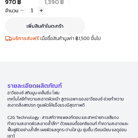
970 ฿
1,390 ฿
1
จำนวน
เพิ่มสินค้าในตะกร้า
บริการส่งฟรี
เมื่อซื้อสินค้ามูลค่า ฿1,500 ขึ้นไป
รายละเอียดผลิตภัณฑ์
อาวียองซ์ สกินมูน เคล็นซิ่ง โฟม
เทคโนโลยีทำความสะอาดผิวหน้า สูตรเฉพาะของอาวียองซ์ ช่วยทำความ
สะอาดสิ่งสกปรก ดูแลผิวให้แข็งแรงมีสุขภาพดี
C2G Technology : สารสกัจากแพลงก์ตอน และสาหร่ายทะเลสีแดง
ทำความสะอาดผิวสะอาดล้ำลึก* ด้วยแอนตี้ออกซิแดนท์ ทำความสะอาดและ
ฟื้นฟูผิวอย่างล้ำลึก เผยผิวแลดูกระจ่างใส นุ่ม ชุ่มชื้น เรียบเนียน แลดูอ่อน
เยาว์