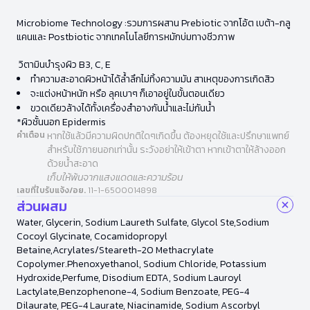
Microbiome Technology :รวมการผสาน Prebiotic จากโอ้ต เบต้า-กลู
แคนและ Postbiotic จากเทคโนโลยีการหมักบ่มทางชีวภาพ
วิตามินบำรุงผิว B3, C, E
ทำความสะอาดผิวหน้าได้ล้ำลึกไม่ทิ้งความมัน สาเหตุของการเกิดสิว
จะแต่งหน้าหนัก หรือ ลุคเบาๆ ก็เอาอยู่ในขั้นตอนเดียว
ขวดเดียวล้างได้ทั้งเครื่องสำอางกันน้ำและไม่กันน้ำ
*ผิวชั้นนอก Epidermis
คำเตือน
หากใช้แล้วมีความผิดปกติใดๆเกิดขึ้น ต้องหยุดใช้และปรึกษาแพทย์
สำหรับใช้ภายนอกเท่านั้น ระวังอย่าให้เข้าตา หากเข้าตาให้ล้างออก
ด้วยน้ำสะอาด
เก็บให้พ้นจากแสงแดดและความร้อน
เลขที่ใบรับแจ้ง/อย.
11-1-6500014898
ส่วนผสม
Water, Glycerin, Sodium Laureth Sulfate, Glycol Ste,Sodium
Cocoyl Glycinate, Cocamidopropyl
Betaine,Acrylates/Steareth-20 Methacrylate
Copolymer.Phenoxyethanol, Sodium Chloride, Potassium
Hydroxide,Perfume, Disodium EDTA, Sodium Lauroyl
Lactylate,Benzophenone-4, Sodium Benzoate, PEG-4
Dilaurate, PEG-4 Laurate, Niacinamide, Sodium Ascorbyl