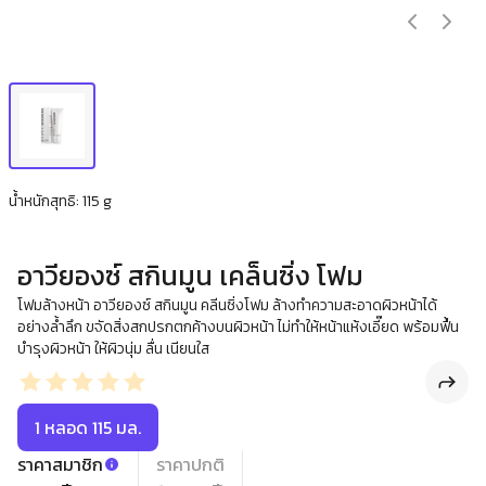
น้ำหนักสุทธิ: 115 g
อาวียองซ์ สกินมูน เคล็นซิ่ง โฟม
โฟมล้างหน้า อาวียองซ์ สกินมูน คลีนซิ่งโฟม ล้างทำความสะอาดผิวหน้าได้
อย่างล้ำลึก ขจัดสิ่งสกปรกตกค้างบนผิวหน้า ไม่ทำให้หน้าแห้งเอี๊ยด พร้อมฟื้น
บำรุงผิวหน้า ให้ผิวนุ่ม ลื่น เนียนใส
1 หลอด 115 มล.
ราคาสมาชิก
ราคาปกติ