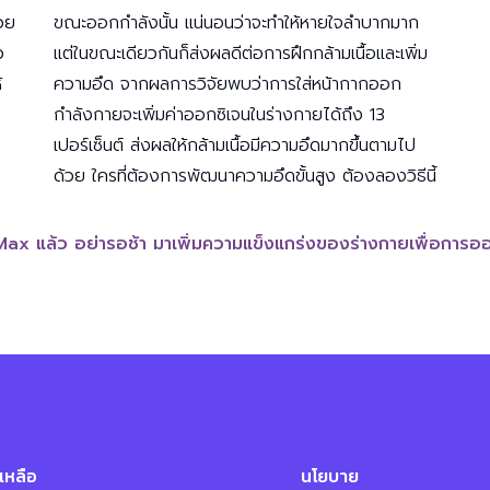
้วย
ขณะออกกำลังนั้น แน่นอนว่าจะทำให้หายใจลำบากมาก
ว
แต่ในขณะเดียวกันก็ส่งผลดีต่อการฝึกกล้ามเนื้อและเพิ่ม
้
ความอึด จากผลการวิจัยพบว่าการใส่หน้ากากออก
กำลังกายจะเพิ่มค่าออกซิเจนในร่างกายได้ถึง 13
เปอร์เซ็นต์ ส่งผลให้กล้ามเนื้อมีความอึดมากขึ้นตามไป
ด้วย ใครที่ต้องการพัฒนาความอึดขั้นสูง ต้องลองวิธีนี้
ax แล้ว อย่ารอช้า มาเพิ่มความแข็งแกร่งของร่างกายเพื่อการออก
เหลือ
นโยบาย