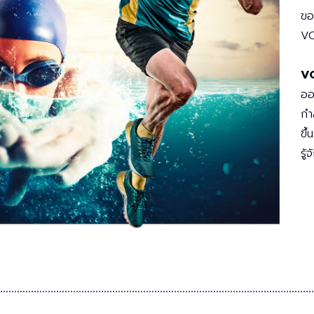
ขอ
V
V
ออ
กำล
ขึ
รู