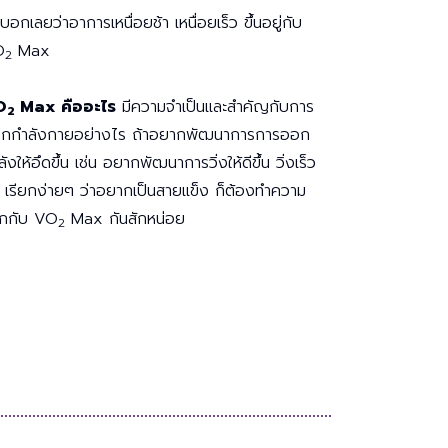
ให้
บอกเลยว่าอาการเหนื่อยช้า เหนื่อยเร็ว ขึ้นอยู่กับ
เพื่อน
O
Max
เพื่อ
2
เปิด
โอกาส
O
Max คืออะไร
มีความจำเป็นและสำคัญกับการ
2
สร้าง
กกำลังกายอย่างไร ถ้าอยากพัฒนาการการออก
รายได้
ังให้อึดขึ้น เช่น อยากพัฒนาการวิ่งให้ดีขึ้น วิ่งเร็ว
กับ
้น เรียกง่ายๆ ว่าอยากเป็นสายแข็ง ก็ต้องทำความ
แผน
้จักกับ VO
Max กันสักหน่อย
ธุรกิจ
2
ไลฟ์
แม็ก
พลัส
L
Facebook