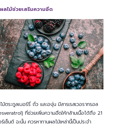
 ผลไม้ช่วยเสริมความอึด
ไม้ตระกูลเบอร์รี่ ถั่ว และองุ่น มีสารเรสเวอราทรอล
sveratrol) ที่ช่วยเพิ่มความอึดให้กล้ามเนื้อได้ถึง 21
อร์เซ็นต์ ฉะนั้น ควรหาทานผลไม้เหล่านี้เป็นประจำ