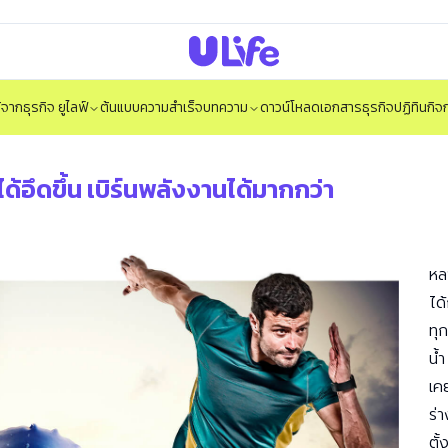
ได้จากธุรกิจ ยูไลฟ์
ต้นแบบความสำเร็จ
บทความ
ดาวน์โหลดเอกสารธุรกิจ
ปฏิทินกิ
ด้อึดขึ้น เบิร์นพลังงานได้มากกว่า
หล
ได
ทุ
น้
เค
ร่
ตั