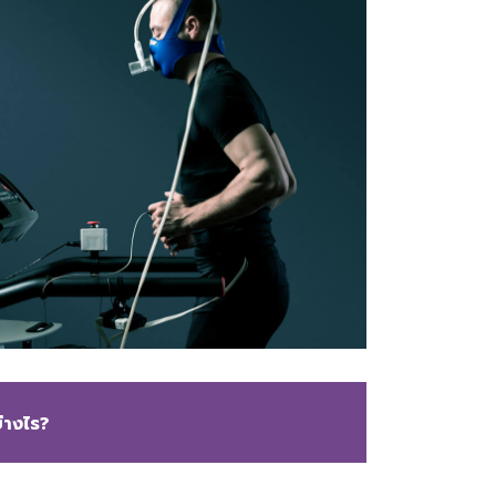
างไร?