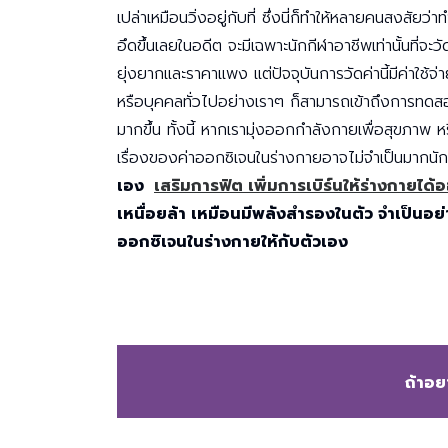
เปล่าเหมือนวิ่งอยู่กับที่ ซึ่งนี่ก็ทำให้หลายคนสงสัยว่า
อึดขึ้นเลยในอดีต จะมีเฉพาะนักกีฬาอาชีพเท่านั้นที่จะวั
ยุ่งยากและราคาแพง แต่ปัจจุบันการวัดค่านี้มีค่าใช้จ่
หรือบุคคลทั่วไปอย่างเราๆ ก็สามารถเข้าถึงการท
มากขึ้น ทั้งนี้ หากเรามุ่งออกกำลังกายเพื่อสุขภาพ ห
เรื่องของค่าออกซิเจนในร่างกายอาจไม่จำเป็นมากนั
เอง
เสริมการฟิต เพิ่มการเบิร์นให้ร่างกายได้
เหนื่อยล้า เหมือนมีพลังสำรองในตัว จำเป็นอย่าง
ออกซิเจนในร่างกายให้กับตัวเอง
ถ้าอย