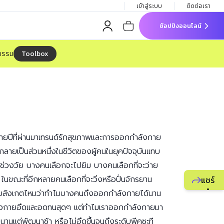
เข้าสู่ระบบ
ติดต่อเรา
ช้อปปิงออนไลน์
Toolbox
จกรรม
ายปีที่ผ่านมาเทรนด์รักสุขภาพและการออกกำลังกาย
้กลายเป็นส่วนหนึ่งในชีวิตของผู้คนในยุคปัจจุบันแทบ
กช่วงวัย บางคนเลือกจะไปยิม บางคนเลือกที่จะว่าย
ำ ในขณะที่อีกหลายคนเลือกที่จะวิ่งหรือปั่นจักรยาน
แชร์
แนะนำ
ยสังเกตไหมว่าทำไมบางคนถึงออกกำลังกายได้นาน
ธุรกิจ
างกายอึดและอดทนสุดๆ แต่ทำไมเราออกกำลังกายมา
ยูไลฟ์
้งนานแต่พัฒนาช้า หรือไม่อึดขึ้นจนถึงระดับพีคซะที