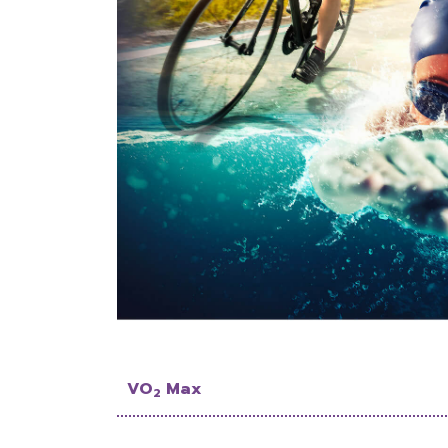
VO
Max
2