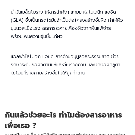
น้ำมันเมล็ดโบราจ ให้สารสำคัญ แกมมาไลโนเลนิก แอซิด
(GLA) ซึ่งเป็นกรดไขมันจำเป็นต่อโครงสร้างชั้นผิว ทำให้ผิว
นุ่มนวลแข็งแรง ลดการระคายเคืองผิวจากผื่นแพ้ง่าย
พร้อมเพิ่มความชุ่มชื่นแก่ผิว
แอลฟาไลโปอิก แอซิด สารต้านอนุมูลอิสระธรรมชาติ ช่วย
รักษาระดับของวิตามินซีและอีในร่างกาย และปกป้องกลูตา
ไธโอนที่ร่างกายสร้างขึ้นไม่ให้ถูกทำลาย
กินแล้วช่วยอะไร ทำไมต้องสารอาหาร
เพื่อเธอ ?