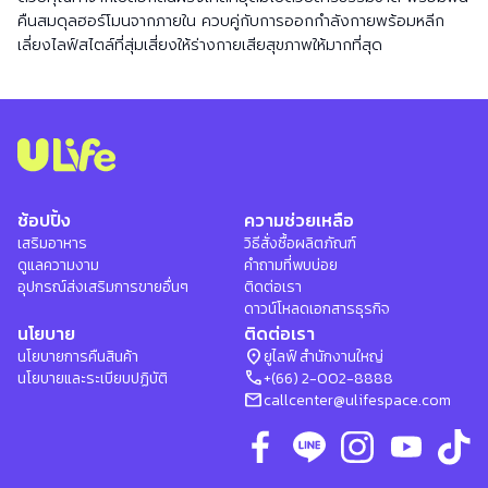
คืนสมดุลฮอร์โมนจากภายใน ควบคู่กับการออกกำลังกายพร้อมหลีก
เลี่ยงไลฟ์สไตล์ที่สุ่มเสี่ยงให้ร่างกายเสียสุขภาพให้มากที่สุด
ช้อปปิ้ง
ความช่วยเหลือ
เสริมอาหาร
วิธีสั่งซื้อผลิตภัณฑ์
ดูแลความงาม
คำถามที่พบบ่อย
อุปกรณ์ส่งเสริมการขายอื่นๆ
ติดต่อเรา
ดาวน์โหลดเอกสารธุรกิจ
นโยบาย
ติดต่อเรา
location_on
นโยบายการคืนสินค้า
ยูไลฟ์ สำนักงานใหญ่
phone
นโยบายและระเบียบปฏิบัติ
+(66) 2-002-8888
mail
callcenter@ulifespace.com