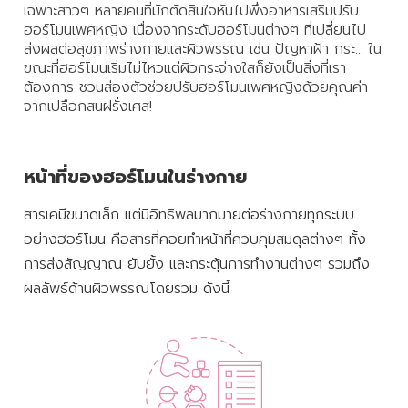
เฉพาะสาวๆ หลายคนที่มักตัดสินใจหันไปพึ่งอาหารเสริมปรับ
เปิด
ฮอร์โมนเพศหญิง เนื่องจากระดับฮอร์โมนต่างๆ ที่เปลี่ยนไป
โอกาส
ส่งผลต่อสุขภาพร่างกายและผิวพรรณ เช่น ปัญหาฝ้า กระ… ใน
สร้าง
ขณะที่ฮอร์โมนเริ่มไม่ไหวแต่ผิวกระจ่างใสก็ยังเป็นสิ่งที่เรา
รายได้
ต้องการ ชวนส่องตัวช่วยปรับฮอร์โมนเพศหญิงด้วยคุณค่า
กับ
จากเปลือกสนฝรั่งเศส!
แผน
ธุรกิจ
ไลฟ์
หน้าที่ของฮอร์โมนในร่างกาย
แม็ก
พลัส
สารเคมีขนาดเล็ก แต่มีอิทธิพลมากมายต่อร่างกายทุกระบบ
อย่างฮอร์โมน คือสารที่คอยทำหน้าที่ควบคุมสมดุลต่างๆ ทั้ง
การส่งสัญญาณ ยับยั้ง และกระตุ้นการทำงานต่างๆ รวมถึง
L
Facebook
ผลลัพธ์ด้านผิวพรรณโดยรวม ดังนี้