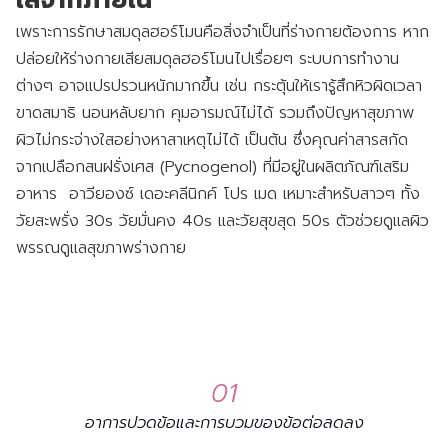
ใสจากภายใน
เพราะการรักษาสมดุลฮอร์โมนคือสิ่งจำเป็นที่ร่างกายต้องการ หาก
ปล่อยให้ร่างกายเสียสมดุลฮอร์โมนไปเรื่อยๆ ระบบการทำงาน
ต่างๆ อาจแปรปรวนหนักมากขึ้น เช่น กระตุ้นให้เรารู้สึกหิวผิดเวลา
ขาดสมาธิ นอนหลับยาก คุมอารมณ์ไม่ได้ รวมถึงปัญหาสุขภาพ
ผิวไม่กระจ่างใสอย่างหาสาเหตุไม่ได้ เป็นต้น ซึ่งคุณค่าสารสกัด
จากเปลือกสนฝรั่งเศส (Pycnogenol) ที่มีอยู่ในผลิตภัณฑ์เสริม
อาหาร อาวียองซ์ เดอะคลีนิกค์ โปร เมด เหมาะสำหรับสาวๆ ทั้ง
วัยสะพรั่ง 30s วัยมั่นคง 40s และวัยสุขสุด 50s ตัวช่วยดูแลผิว
พรรณดูแลสุขภาพร่างกาย
01
อาการปวดข้อและการบวมของข้อต่อลดลง