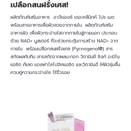
เปลือกสนฝรั่งเศส!
ผลิตภัณฑ์เสริมอาหาร อาวียองซ์ เดอะคลีนิกค์ โปร เมด
พร้อมสารอาหารเพื่อผิวสวยจากภายใน ผลิตภัณฑ์เสริม
อาหารผิว เพื่อผิวกระจ่างใสจากภายในสู่ภายนอก ประกอบ
ด้วย NAD+ บูสเตอร์ ที่จะช่วยกระตุ้นการสร้าง NAD+ จาก
ภายใน พร้อมเปลือกสนฝรั่งเศส (Pycnogenol®) สาร
สกัดผลทับทิม สารสกัดจากผลมะกอก วิตามินซี ซิงค์ อะมิโน
แอซิด คีเลต แอลฟาไลโปอิคแอซิด และวิตามินอี ให้ผิวชุ่มชื้น
ควบคู่ความกระจ่างใส ไร้ริ้วรอย