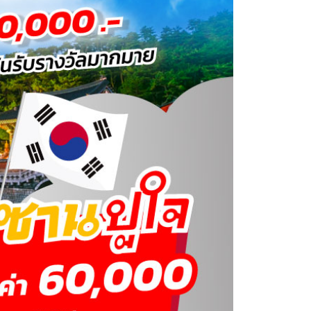
ให้
เพื่อน
เพื่อ
เปิด
โอกาส
สร้าง
รายได้
กับ
แผน
ธุรกิจ
ไลฟ์
แม็ก
พลัส
L
Facebook