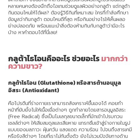
หลายคนคงต้องนึกถึงไอเทมช่วยดูแลผิวอย่างกลูต้า แต่กลูต้า
เปิด
กินตอนไหนให้ได้ผล? ต้องรู้วิธีกินที่เหมาะสม ใครที่กำลังศึกษา
โอกาส
ข้อมูลว่ากินกลูต้า ตอนไหนดีที่สุด หรือกินอย่างไรให้เห็นผลอ
สร้าง
ย่างปลอดภัย พร้อมแนะนำสิ่งต้องห้ามกินกับกลูต้าว่ามีอะไร
รายได้
บ้าง หาคำตอบได้ที่นี่เลย!
กับ
แผน
ธุรกิจ
กลูต้าไธโอนคืออะไร ช่วยอะไร
มากกว่า
ไลฟ์
ความขาว?
แม็ก
พลัส
กลูต้าไธโอน (Glutathione) หรือสารต้านอนุมูล
อิสระ (Antioxidant)
L
Facebook
คือโปรตีนที่ร่างกายเราสามารถสังเคราะห์ขึ้นเองได้ คอยทำ
หน้าที่ยับยั้งไม่ให้เนื้อเยื่อต่างๆ ถูกทำลายโดยสารอนุมูลอิสระ
(Free Radical) ซึ่งเป็นโมเลกุลขนาดเล็กที่มักเข้าไปรบกวน
เซลล์ต่างๆ ให้เสียสมดุลและเสียหาย แทรกซึมเข้าสู่ร่างกายในรูป
แบบของมลภาวะ ฝุ่นควัน แสงแดด ความร้อน ไปจนถึงสารเคมี
หรือรังสีต่างๆ โดยที่เราไม่ทันตั้งตัว ยังไม่รวมปัจจัยทางด้าน