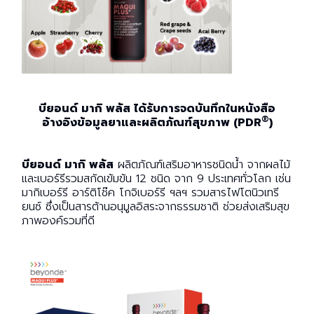
เปิด
โอกาส
สร้าง
รายได้
กับ
แผน
บียอนด์ มากิ พลัส ได้รับการจดบันทึกในหนังสือ
ธุรกิจ
®
อ้างอิงข้อมูลยาและผลิตภัณฑ์สุขภาพ
(PDR
)
ไลฟ์
แม็ก
บียอนด์ มากิ พลัส
ผลิตภัณฑ์เสริมอาหารชนิดน้ำ จากผลไม้
พลัส
และเบอร์รีรวมสกัดเข้มข้น 12 ชนิด จาก 9 ประเทศทั่วโลก เช่น
มากิเบอร์รี อาร์ติโช๊ค โกจิเบอร์รี ฯลฯ รวมสารไฟโตนิวเทรี
L
ยนซ์ ซึ่งเป็นสารต้านอนุมูลอิสระจากธรรมชาติ ช่วยส่งเสริมสุข
Facebook
ภาพองค์รวมที่ดี