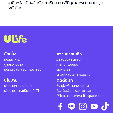
มากิ พลัส เป็นผลิตภัณฑ์เสริมอาหารที่มีคุณภาพตามมาตรฐาน
ระดับโลก
ช้อปปิ้ง
ความช่วยเหลือ
เสริมอาหาร
วิธีสั่งซื้อผลิตภัณฑ์
ดูแลความงาม
คำถามที่พบบ่อย
อุปกรณ์ส่งเสริมการขายอื่นๆ
ติดต่อเรา
ดาวน์โหลดเอกสารธุรกิจ
นโยบาย
ติดต่อเรา
location_on
นโยบายการคืนสินค้า
ยูไลฟ์ สำนักงานใหญ่
phone
นโยบายและระเบียบปฏิบัติ
+(66) 2-002-8888
mail
callcenter@ulifespace.com