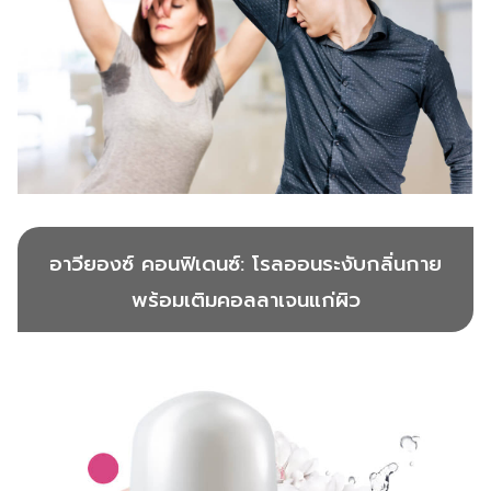
อาวียองซ์ คอนฟิเดนซ์
: โรลออนระงับกลิ่นกาย
พร้อมเติมคอลลาเจนแก่ผิว