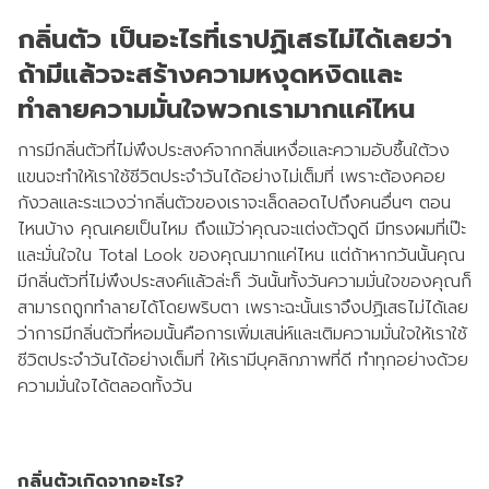
เปิด
กลิ่นตัว เป็นอะไรที่เราปฏิเสธไม่ได้เลยว่า
โอกาส
ถ้ามีแล้วจะสร้างความหงุดหงิดและ
สร้าง
รายได้
ทำลายความมั่นใจพวกเรามากแค่ไหน
กับ
การมีกลิ่นตัวที่ไม่พึงประสงค์จากกลิ่นเหงื่อและความอับชื้นใต้วง
แผน
แขนจะทำให้เราใช้ชีวิตประจำวันได้อย่างไม่เต็มที่ เพราะต้องคอย
ธุรกิจ
กังวลและระแวงว่ากลิ่นตัวของเราจะเล็ดลอดไปถึงคนอื่นๆ ตอน
ไลฟ์
ไหนบ้าง คุณเคยเป็นไหม ถึงแม้ว่าคุณจะแต่งตัวดูดี มีทรงผมที่เป๊ะ
แม็ก
และมั่นใจใน Total Look ของคุณมากแค่ไหน แต่ถ้าหากวันนั้นคุณ
พลัส
มีกลิ่นตัวที่ไม่พึงประสงค์แล้วล่ะก็ วันนั้นทั้งวันความมั่นใจของคุณก็
สามารถถูกทำลายได้โดยพริบตา เพราะฉะนั้นเราจึงปฏิเสธไม่ได้เลย
L
ว่าการมีกลิ่นตัวที่หอมนั้นคือการเพิ่มเสน่ห์และเติมความมั่นใจให้เราใช้
Facebook
ชีวิตประจำวันได้อย่างเต็มที่ ให้เรามีบุคลิกภาพที่ดี ทำทุกอย่างด้วย
ความมั่นใจได้ตลอดทั้งวัน
กลิ่นตัวเกิดจากอะไร?