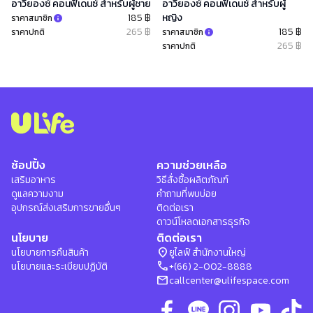
อาวียองซ์ คอนฟิเดนซ์ สำหรับผู้ชาย
อาวียองซ์ คอนฟิเดนซ์ สำหรับผู้
185 ฿
หญิง
ราคาสมาชิก
265 ฿
185 ฿
ราคาปกติ
ราคาสมาชิก
265 ฿
ราคาปกติ
ช้อปปิ้ง
ความช่วยเหลือ
เสริมอาหาร
วิธีสั่งซื้อผลิตภัณฑ์
ดูแลความงาม
คำถามที่พบบ่อย
อุปกรณ์ส่งเสริมการขายอื่นๆ
ติดต่อเรา
ดาวน์โหลดเอกสารธุรกิจ
นโยบาย
ติดต่อเรา
location_on
นโยบายการคืนสินค้า
ยูไลฟ์ สำนักงานใหญ่
phone
นโยบายและระเบียบปฏิบัติ
+(66) 2-002-8888
mail
callcenter@ulifespace.com