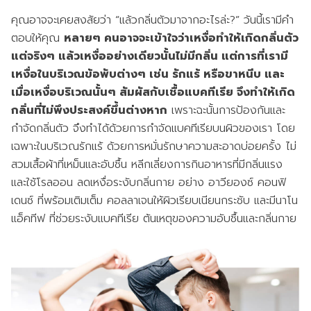
คุณอาจจะเคยสงสัยว่า “แล้วกลิ่นตัวมาจากอะไรล่ะ?” วันนี้เรามีคำ
ตอบให้คุณ
หลายๆ คนอาจจะเข้าใจว่าเหงื่อทำให้เกิดกลิ่นตัว
แต่จริงๆ แล้วเหงื่ออย่างเดียวนั้นไม่มีกลิ่น แต่การที่เรามี
เหงื่อในบริเวณข้อพับต่างๆ เช่น รักแร้ หรือขาหนีบ และ
เมื่อเหงื่อบริเวณนั้นๆ สัมผัสกับเชื้อแบคทีเรีย จึงทำให้เกิด
กลิ่นที่ไม่พึงประสงค์ขึ้นต่างหาก
เพราะฉะนั้น
การป้องกันและ
กำจัดกลิ่นตัว
จึงทำได้ด้วยการกำจัดแบคทีเรียบนผิวของเรา โดย
เฉพาะในบริเวณรักแร้ ด้วยการหมั่นรักษาความสะอาดบ่อยครั้ง ไม่
สวมเสื้อผ้าที่เหม็นและอับชื้น หลีกเลี่ยงการกินอาหารที่มีกลิ่นแรง
และใช้โรลออน ลดเหงื่อระงับกลิ่นกาย อย่าง อาวียองซ์ คอนฟิ
เดนซ์ ที่พร้อมเติมเต็ม คอลลาเจนให้ผิวเรียบเนียนกระชับ และมีนาโน
แอ็คทีฟ ที่ช่วยระงับแบคทีเรีย ต้นเหตุของความอับชื้นและกลิ่นกาย