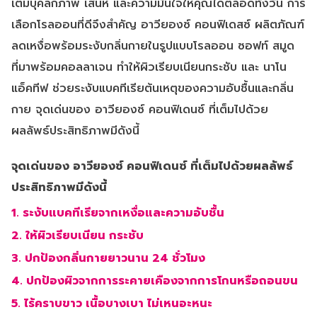
เติมบุคลิกภาพ เสน่ห์ และความมั่นใจให้คุณได้ตลอดทั้งวัน การ
เลือกโรลออนที่ดีจึงสำคัญ อาวียองซ์ คอนฟิเดสซ์ ผลิตภัณฑ์
ลดเหงื่อพร้อมระงับกลิ่นกายในรูปแบบโรลออน ซอฟท์ สมูด
ที่มาพร้อม
คอลลาเจน
ทำให้ผิวเรียบเนียนกระชับ และ นาโน
แอ็คทีฟ ช่วยระงับแบคทีเรียต้นเหตุของความอับชื้นและกลิ่น
กาย จุดเด่นของ อาวียองซ์ คอนฟิเดนซ์ ที่เต็มไปด้วย
ผลลัพธ์ประสิทธิภาพมีดังนี้
จุดเด่นของ อาวียองซ์ คอนฟิเดนซ์ ที่เต็มไปด้วยผลลัพธ์
ประสิทธิภาพมีดังนี้
1. ระงับแบคทีเรียจากเหงื่อและความอับชื้น
2. ให้ผิวเรียบเนียน กระชับ
3. ปกป้องกลิ่นกายยาวนาน 24 ชั่วโมง
4. ปกป้องผิวจากการระคายเคืองจากการโกนหรือถอนขน
5. ไร้คราบขาว เนื้อบางเบา ไม่เหนอะหนะ