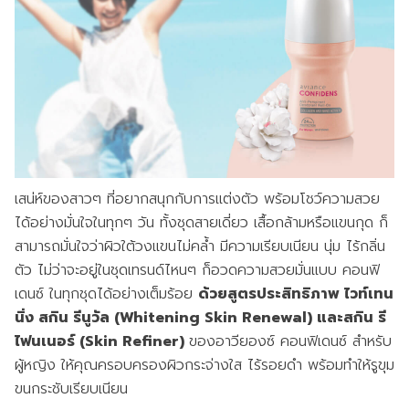
เสน่ห์ของสาวๆ ที่อยากสนุกกับการแต่งตัว พร้อมโชว์ความสวย
ได้อย่างมั่นใจในทุกๆ วัน ทั้งชุดสายเดี่ยว เสื้อกล้ามหรือแขนกุด ก็
สามารถมั่นใจว่าผิวใต้วงแขนไม่คล้ำ มีความเรียบเนียน นุ่ม ไร้กลิ่น
ตัว ไม่ว่าจะอยู่ในชุดเทรนด์ไหนๆ ก็อวดความสวยมั่นแบบ คอนฟิ
เดนซ์ ในทุกชุดได้อย่างเต็มร้อย
ด้วยสูตรประสิทธิภาพ ไวท์เทน
นิ่ง สกิน รีนูวัล (Whitening Skin Renewal) และสกิน รี
ไฟนเนอร์ (Skin Refiner)
ของอาวียองซ์ คอนฟิเดนซ์ สำหรับ
ผู้หญิง ให้คุณครอบครองผิวกระจ่างใส ไร้รอยดำ พร้อมทำให้รูขุม
ขนกระชับเรียบเนียน