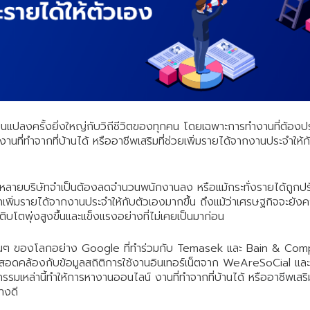
ี่ยนแปลงครั้งยิ่งใหญ่กับวิถีชีวิตของทุกคน โดยเฉพาะการทำงานที่ต้องป
านที่ทำจากที่บ้านได้ หรืออาชีพเสริมที่ช่วยเพิ่มรายได้จากงานประจำให
้หลายบริษัทจำเป็นต้องลดจำนวนพนักงานลง หรือแม้กระทั่งรายได้ถูกปร
เพิ่มรายได้จากงานประจำให้กับตัวเองมากขึ้น ถึงแม้ว่าเศรษฐกิจจะยังคง
ิบโตพุ่งสูงขึ้นและแข็งแรงอย่างที่ไม่เคยเป็นมาก่อน
นต้นๆ ของโลกอย่าง Google ที่ทำร่วมกับ Temasek และ Bain & Compa
อดคล้องกับข้อมูลสถิติการใช้งานอินเทอร์เน็ตจาก WeAreSoCial และ Ho
รรมเหล่านี้ทำให้การหางานออนไลน์ งานที่ทำจากที่บ้านได้ หรือ
อาชีพเสริ
างดี