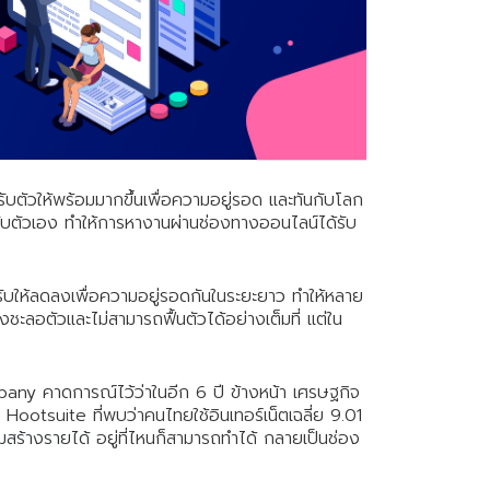
ให้
เพื่อน
เพื่อ
เปิด
โอกาส
สร้าง
รายได้
กับ
รับตัวให้พร้อมมากขึ้นเพื่อความอยู่รอด และทันกับโลก
แผน
้กับตัวเอง ทำให้การหางานผ่านช่องทางออนไลน์ได้รับ
ธุรกิจ
ไลฟ์
ับให้ลดลงเพื่อความอยู่รอดกันในระยะยาว ทำให้หลาย
แม็ก
ชะลอตัวและไม่สามารถฟื้นตัวได้อย่างเต็มที่ แต่ใน
พลัส
L
ny คาดการณ์ไว้ว่าในอีก 6 ปี ข้างหน้า เศรษฐกิจ
Facebook
otsuite ที่พบว่าคนไทยใช้อินเทอร์เน็ตเฉลี่ย 9.01
มสร้างรายได้
อยู่ที่ไหนก็สามารถทำได้ กลายเป็นช่อง