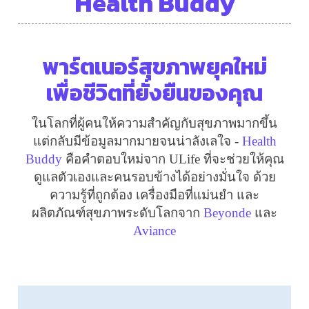
Health Buddy
เปิด
โอกาส
สร้าง
พาร์ตเนอร์สุขภาพยุคใหม่
รายได้
กับ
เพื่อชีวิตที่ยั่งยืนของคุณ
แผน
ธุรกิจ
ในโลกที่ผู้คนให้ความสำคัญกับสุขภาพมากขึ้น
ไลฟ์
แต่กลับมีข้อมูลมากมายจนน่าลังเลใจ -
Health
แม็ก
Buddy
คือคำตอบใหม่จาก
ULife
ที่จะช่วยให้คุณ
พลัส
ดูแลตัวเองและคนรอบข้างได้อย่างมั่นใจ ด้วย
ความรู้ที่ถูกต้อง เครื่องมือที่แม่นยำ และ
L
Facebook
ผลิตภัณฑ์สุขภาพระดับโลกจาก
Beyonde
และ
Aviance