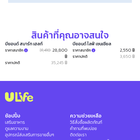
สินค้าที่คุณอาจสนใจ
บียอนด์ สมาร์ท เฮลท์​
บียอนด์ ไลฟ์ เซนเชียล
31,410
28,800
2,550 ฿
ราคาสมาชิก
ราคาสมาชิก
฿
3,650 ฿
ราคาปกติ
35,245 ฿
ราคาปกติ
ช้อปปิ้ง
ความช่วยเหลือ
เสริมอาหาร
วิธีสั่งซื้อผลิตภัณฑ์
ดูแลความงาม
คำถามที่พบบ่อย
อุปกรณ์ส่งเสริมการขายอื่นๆ
ติดต่อเรา