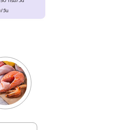
 50 กรัม/วัน
ม/วัน