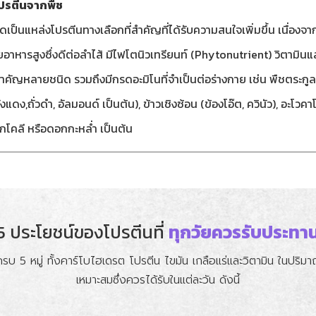
ปรตีนจากพืช
ัดเป็นแหล่งโปรตีนทางเลือกที่สำคัญที่ได้รับความสนใจเพิ่มขึ้น เนื่องจา
ยอาหารสูงซึ่งดีต่อลำไส้ มีไฟโตนิวเทรียนท์ (Phytonutrient) วิตามินและ
ำคัญหลายชนิด รวมถึงมีกรดอะมิโนที่จำเป็นต่อร่างกาย เช่น พืชตระกูลถั่
ั่งแดง,ถั่วดำ, อัลมอนด์ เป็นต้น), ข้าวเชิงซ้อน (ข้องโอ๊ต, ควินัว), อะโวค
กโคลี หรือดอกกะหล่ำ เป็นต้น
5 ประโยชน์ของโปรตีนที่
ทุกวัยควรรับประทา
บ 5 หมู่ ทั้งคาร์โบไฮเดรต โปรตีน ไขมัน เกลือแร่และวิตามิน ในปริม
เหมาะสมซึ่งควรได้รับในแต่ละวัน ดังนี้