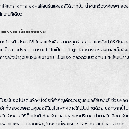
ให้แก่ร่างกาย ส่งผลให้เบิร์นแคลอรีได้มากขึ้น น้ำหนักตัวจะค่อยๆ ลดล
นักเลยทีเดียว
ิวพรรณ เล็บแข็งแรง
าดโปรตีนส่งผลให้เส้นผมแห้งเสีย ขาดหลุดร่วงง่าย และยังทำให้เกิดจุดข
ีนเป็นส่วนประกอบทำงานได้ไม่เป็นปกติ ผู้ที่ต้องการบำรุงผมและเล็บจ
การเพื่อบำรุงเส้นผมให้เงางาม แข็งแรง ตลอดจนป้องกันไม่ให้เล็บเปรา
ยชน์ของโปรตีนอีกหนึ่งข้อที่สำคัญคือช่วยดูแลเซลล์สืบพันธุ์ ช่วยผลิต
 อีกทั้งยังช่วยควบคุมฮอร์โมนในเพศหญิงให้เป็นปกติด้วย นอกจากนี้โป
ในร่างกายให้เป็นปกติ ช่วยรักษาสมดุลของปริมาณน้ำตาลในเลือด รัก
ในเซลล์และหลอดเลือดให้อยู่ในระดับที่พอเหมาะ และรักษาสมดุลของค่ากรด