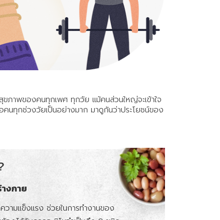
ให้
เพื่อน
เพื่อ
เปิด
โอกาส
สร้าง
รายได้
กับ
แผน
ริมสุขภาพของคนทุกเพศ ทุกวัย แม้คนส่วนใหญ่จะเข้าใจ
ธุรกิจ
่อคนทุกช่วงวัยเป็นอย่างมาก มาดูกันว่าประโยชน์ของ
ไลฟ์
แม็ก
พลัส
?
L
Facebook
ร่างกาย
อ เสริมความแข็งแรง ช่วยในการทำงานของ