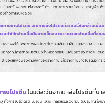
ว่าร่างกายของเราจะสามารถสร้างกรดอะมิโนได้เองบางชนิด แต่ก็ยังจำเป็
ภทเนื้อสัตว์ ผลิตภัณฑ์จากสัตว์ ถั่วชนิดต่างๆ รวมถึงข้าวและธัญพืช 
องร่างกายในแต่ละวัน
างกายขาดโปรตีน จะมีการดึงโปรตีนที่สะสมไว้ในกล้ามเนื้อ
าจนทำให้กล้ามเนื้อมีขนาดเล็กลง เพราะมวลกล้ามเนื้อที่ลดลง
นยังส่งผลให้เกิดอาการผิดปกติเกี่ยวกับเส้นผม เล็บ และผิวหนัง เช่น
ลื่น นอกจากนี้การขาดโปรตีนยังทำให้ออกซิเจนไปเลี้ยงอวัยวะต่างๆ ได้น้
 ใน 3 ของแหล่งพลังงานหลักของร่างกาย เมื่อร่างกายขาดโปรตีนจะกระตุ้
มาณโปรตีน
ในแต่ละวันจากแหล่งโปรตีนที่น่า
่ ทั้งคาร์โบไฮเดรต โปรตีน ไขมัน เกลือแร่และวิตามิน ในปริมาณที่เห