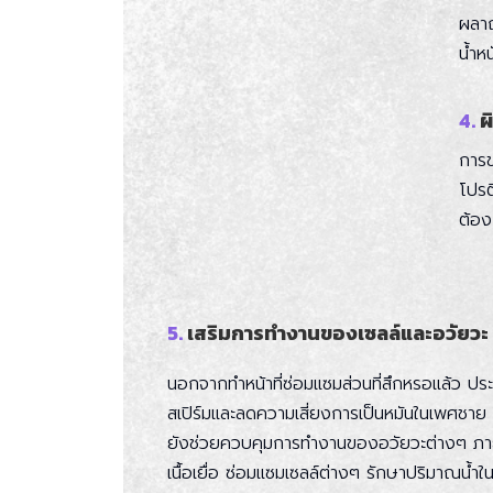
ผลาญ
น้ำห
4.
ผ
การข
โปรต
ต้อง
5.
เสริมการทำงานของเซลล์และอวัยวะ
นอกจากทำหน้าที่ซ่อมแซมส่วนที่สึกหรอแล้ว ประโ
สเปิร์มและลดความเสี่ยงการเป็นหมันในเพศชาย
ยังช่วยควบคุมการทำงานของอวัยวะต่างๆ ภาย
เนื้อเยื่อ ซ่อมแซมเซลล์ต่างๆ รักษาปริมาณน้ำ