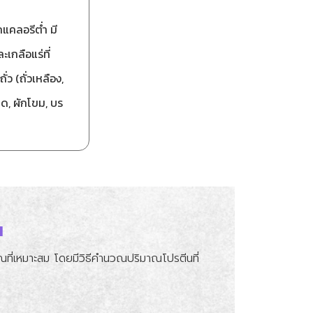
กแคลอรีต่ำ มี
เกลือแร่ที่
ว (ถั่วเหลือง,
าโด, ผักโขม, บร
น
าณที่เหมาะสม โดยมีวิธีคำนวณปริมาณโปรตีนที่