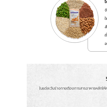
โ
จ
ใ
ส
ถ
อ
ในแต่ละวันร่างกายต้องการสารอาหารหลักให้คร