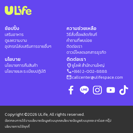
ช้อปปิ้ง
ความช่วยเหลือ
เสริมอาหาร
วิธีสั่งซื้อผลิตภัณฑ์
ดูแลความงาม
คำถามที่พบบ่อย
อุปกรณ์ส่งเสริมการขายอื่นๆ
ติดต่อเรา
ดาวน์โหลดเอกสารธุรกิจ
นโยบาย
ติดต่อเรา
location_on
นโยบายการคืนสินค้า
ยูไลฟ์ สำนักงานใหญ่
phone
นโยบายและระเบียบปฏิบัติ
+(66) 2-002-8888
mail
callcenter@ulifespace.com
Copyright ©2026 ULife, All rights reserved.
ข้อตกลงการใช้งาน
นโยบายข้อมูลส่วนบุคคล
นโยบายข้อมูลส่วนบุคคล อาร์เอส กรุ๊ป
นโยบายการใช้คุกกี้