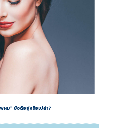
พผม” ยังดีอยู่หรือเปล่า?