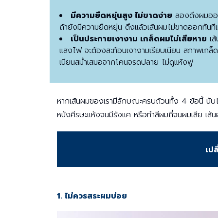
มีความยืดหยุ่นสูง ไม่ขาดง่าย
ลองดึงผมออกม
ถ้ายังมีความยืดหยุ่น ดึงแล้วเส้นผมไม่ขาดออกทันที
เป็นประกายเงางาม เกล็ดผมไม่เสียหาย
เส้
แสงไฟ จะต้องสะท้อนเงางามเรียบเนียน สภาพเกล็ด
เนียนสม่ำเสมอจากโคนจรดปลาย ไม่ดูแห้งฟู
หากเส้นผมของเรามีลักษณะครบถ้วนทั้ง 4 ข้อนี้ นับได
หนังศีรษะแห้งจนมีรังแค หรือทำสีผมถี่จนผมเสีย เส
เปล
1. ไม่ควรสระผมบ่อย