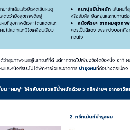
าสักเส้นแล้วยืดหดเส้นผมดู
หนานุ่มมีน้ำหนัก
เส้นผมที่ส
แสดงว่ายังสุขภาพดีอยู่
หรือสัมผัส ยืดหยุ่นและทนทานต่อ
นผมที่สุขภาพดีเวลาโดนแดดและ
หนังศีรษะ รากผมสุขภาพ
ผมไม่แตกและมีไขเคลือบเรียบ
ควรเป็นสีแดง เพราะบ่งบอกถึงกา
กวนใจ
้ว่าสุขภาพผมอยู่ในเกณฑ์ที่ดี แต่หากขาดไปเพียงข้อใดข้อหนึ่ง อาทิ ผมฟ
้นผมและหนังศีรษะไม่ได้พักหายใจและขาดการ
บำรุงผม
ที่ดีอย่างต่อเนื่
ี่ยน “ผมฟู” ให้กลับมาสวยมีน้ำหนักด้วย 5 ทริคง่ายๆ จากอาวีย
2. ทรีทเม้นท์บำรุงผม