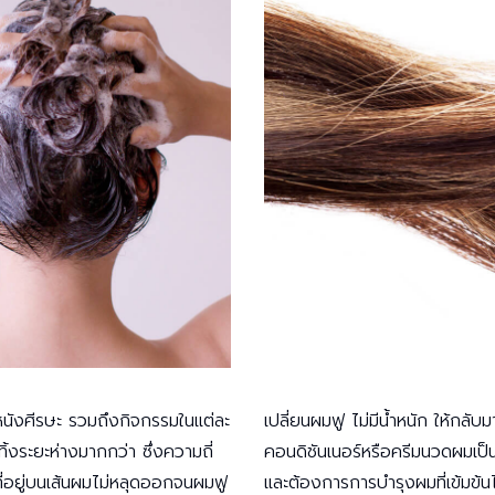
นังศีรษะ รวมถึงกิจกรรมในแต่ละ
เปลี่ยนผมฟู ไม่มีน้ำหนัก ให้กลั
ิ้งระยะห่างมากกว่า ซึ่งความถี่
คอนดิชันเนอร์หรือครีมนวดผมเป็น
ที่อยู่บนเส้นผมไม่หลุดออกจนผมฟู
และต้องการการบำรุงผมที่เข้มข้น