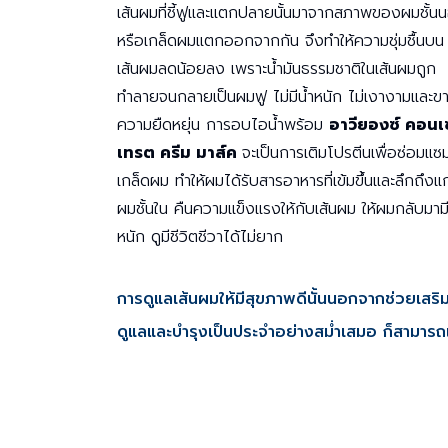
เส้นผมที่ชี้ฟูและแตกปลายนั้นมาจากสภาพของผมชั้น
หรือเกล็ดผมแตกออกจากกัน จึงทำให้ความชุ่มชื้นบน
เส้นผมลดน้อยลง เพราะน้ำมันธรรมชาติในเส้นผมถูก
ทำลายจนกลายเป็นผมฟู ไม่มีน้ำหนัก ไม่เงางามและข
ความยืดหยุ่น การอบไอน้ำพร้อม
อาวียองซ์ คอน
เทรต ครีม มาส์ค
จะเป็นการเติมโปรตีนเพื่อซ่อมแซ
เกล็ดผม ทำให้ผมได้รับสารอาหารที่เข้มขึ้นและลึกถึงแ
ผมชั้นใน คืนความแข็งแรงให้กับเส้นผม ให้ผมกลับมามี
หนัก ดูมีชีวิตชีวาได้ไม่ยาก
การดูแลเส้นผมให้มีสุขภาพดีนั้นนอกจากช่วยเสริมลุ
ดูแลและบำรุงเป็นประจำอย่างสม่ำเสมอ ก็สามารถ