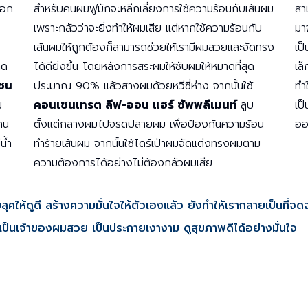
นอก
สำหรับคนผมฟูมักจะหลีกเลี่ยงการใช้ความร้อนกับเส้นผม
สาเ
เพราะกลัวว่าจะยิ่งทำให้ผมเสีย แต่หากใช้ความร้อนกับ
มา
เส้นผมให้ถูกต้องก็สามารถช่วยให้เรามีผมสวยและจัดทรง
เป
าด
ได้ดียิ่งขึ้น โดยหลังการสระผมให้ซับผมให้หมาดที่สุด
เล
เซน
ประมาณ 90% แล้วสางผมด้วยหวีซี่ห่าง จากนั้นใช้
ทำ
ม
คอนเซนเทรต ลีฟ-ออน แฮร์ ซัพพลีเมนท์
ลูบ
เป
กน
ตั้งแต่กลางผมไปจรดปลายผม เพื่อป้องกันความร้อน
ออ
น้ำ
ทำร้ายเส้นผม จากนั้นใช้ไดร์เป่าผมจัดแต่งทรงผมตาม
ความต้องการได้อย่างไม่ต้องกลัวผมเสีย
คให้ดูดี สร้างความมั่นใจให้ตัวเองแล้ว ยังทำให้เรากลายเป็นที่จดจำ
เป็นเจ้าของผมสวย เป็นประกายเงางาม ดูสุขภาพดีได้อย่างมั่นใจ