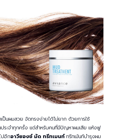
บมาเป็นผมสวย จัดทรงง่ายได้ไม่ยาก ด้วยการใช้
ประจำทุกครั้ง แต่สำหรับคนที่มีปัญหาผมเสีย แห้งฟู
ไปอีก
อาวียองซ์ มัด ทรีทเมนท์
ทรีทเม้นท์บำรุงผม