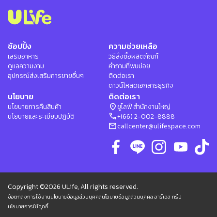
ช้อปปิ้ง
ความช่วยเหลือ
เสริมอาหาร
วิธีสั่งซื้อผลิตภัณฑ์
ดูแลความงาม
คำถามที่พบบ่อย
อุปกรณ์ส่งเสริมการขายอื่นๆ
ติดต่อเรา
ดาวน์โหลดเอกสารธุรกิจ
นโยบาย
ติดต่อเรา
location_on
นโยบายการคืนสินค้า
ยูไลฟ์ สำนักงานใหญ่
phone
นโยบายและระเบียบปฏิบัติ
+(66) 2-002-8888
mail
callcenter@ulifespace.com
Copyright ©2026 ULife, All rights reserved.
ข้อตกลงการใช้งาน
นโยบายข้อมูลส่วนบุคคล
นโยบายข้อมูลส่วนบุคคล อาร์เอส กรุ๊ป
นโยบายการใช้คุกกี้