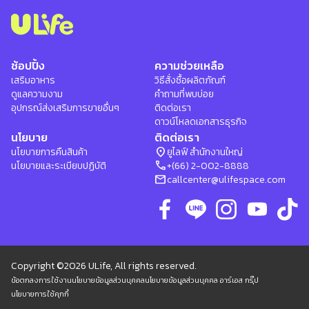
ช้อปปิ้ง
ความช่วยเหลือ
เสริมอาหาร
วิธีสั่งซื้อผลิตภัณฑ์
ดูแลความงาม
คำถามที่พบบ่อย
อุปกรณ์ส่งเสริมการขายอื่นๆ
ติดต่อเรา
ดาวน์โหลดเอกสารธุรกิจ
นโยบาย
ติดต่อเรา
location_on
นโยบายการคืนสินค้า
ยูไลฟ์ สำนักงานใหญ่
phone
นโยบายและระเบียบปฏิบัติ
+(66) 2-002-8888
mail
callcenter@ulifespace.com
Copyright ©2026 ULife, All rights reserved.
ข้อตกลงการใช้งาน
นโยบายข้อมูลส่วนบุคคล
นโยบายข้อมูลส่วนบุคคล อาร์เอส กรุ๊ป
นโยบายการใช้คุกกี้