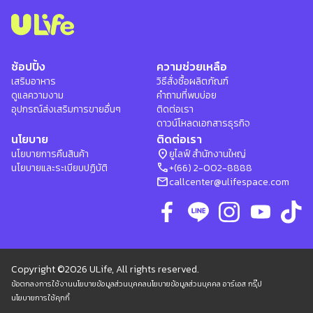
ช้อปปิ้ง
ความช่วยเหลือ
เสริมอาหาร
วิธีสั่งซื้อผลิตภัณฑ์
ดูแลความงาม
คำถามที่พบบ่อย
อุปกรณ์ส่งเสริมการขายอื่นๆ
ติดต่อเรา
ดาวน์โหลดเอกสารธุรกิจ
นโยบาย
ติดต่อเรา
location_on
นโยบายการคืนสินค้า
ยูไลฟ์ สำนักงานใหญ่
phone
นโยบายและระเบียบปฏิบัติ
+(66) 2-002-8888
mail
callcenter@ulifespace.com
Copyright ©2026 ULife, All rights reserved.
ข้อตกลงการใช้งาน
นโยบายข้อมูลส่วนบุคคล
นโยบายข้อมูลส่วนบุคคล อาร์เอส กรุ๊ป
นโยบายการใช้คุกกี้