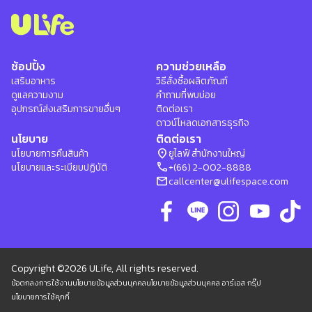
ช้อปปิ้ง
ความช่วยเหลือ
เสริมอาหาร
วิธีสั่งซื้อผลิตภัณฑ์
ดูแลความงาม
คำถามที่พบบ่อย
อุปกรณ์ส่งเสริมการขายอื่นๆ
ติดต่อเรา
ดาวน์โหลดเอกสารธุรกิจ
นโยบาย
ติดต่อเรา
location_on
นโยบายการคืนสินค้า
ยูไลฟ์ สำนักงานใหญ่
phone
นโยบายและระเบียบปฏิบัติ
+(66) 2-002-8888
mail
callcenter@ulifespace.com
Copyright ©2026 ULife, All rights reserved.
ข้อตกลงการใช้งาน
นโยบายข้อมูลส่วนบุคคล
นโยบายข้อมูลส่วนบุคคล อาร์เอส กรุ๊ป
นโยบายการใช้คุกกี้