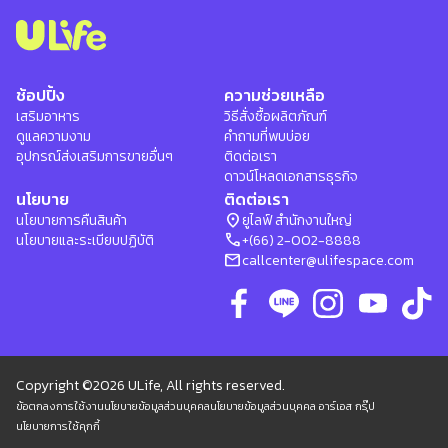
ช้อปปิ้ง
ความช่วยเหลือ
เสริมอาหาร
วิธีสั่งซื้อผลิตภัณฑ์
ดูแลความงาม
คำถามที่พบบ่อย
อุปกรณ์ส่งเสริมการขายอื่นๆ
ติดต่อเรา
ดาวน์โหลดเอกสารธุรกิจ
นโยบาย
ติดต่อเรา
location_on
นโยบายการคืนสินค้า
ยูไลฟ์ สำนักงานใหญ่
phone
นโยบายและระเบียบปฏิบัติ
+(66) 2-002-8888
mail
callcenter@ulifespace.com
Copyright ©2026 ULife, All rights reserved.
ข้อตกลงการใช้งาน
นโยบายข้อมูลส่วนบุคคล
นโยบายข้อมูลส่วนบุคคล อาร์เอส กรุ๊ป
นโยบายการใช้คุกกี้