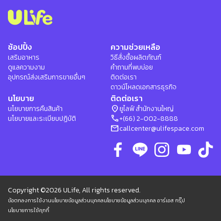
ช้อปปิ้ง
ความช่วยเหลือ
เสริมอาหาร
วิธีสั่งซื้อผลิตภัณฑ์
ดูแลความงาม
คำถามที่พบบ่อย
อุปกรณ์ส่งเสริมการขายอื่นๆ
ติดต่อเรา
ดาวน์โหลดเอกสารธุรกิจ
นโยบาย
ติดต่อเรา
location_on
นโยบายการคืนสินค้า
ยูไลฟ์ สำนักงานใหญ่
phone
นโยบายและระเบียบปฏิบัติ
+(66) 2-002-8888
mail
callcenter@ulifespace.com
Copyright ©2026 ULife, All rights reserved.
ข้อตกลงการใช้งาน
นโยบายข้อมูลส่วนบุคคล
นโยบายข้อมูลส่วนบุคคล อาร์เอส กรุ๊ป
นโยบายการใช้คุกกี้