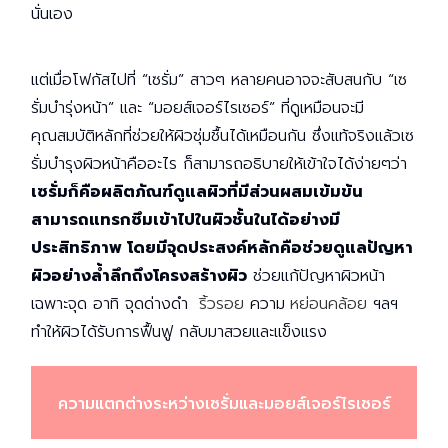
นั่นเอง
แต่เมื่อโฟกัสไปที่ “เซรั่ม” สาวๆ หลายคนอาจจะสับสนกับ “เซ
รั่มบำรุ่งหน้า” และ “มอยส์เจอร์ไรเซอร์” ที่ดูเหมือนจะมี
คุณสมบัติหลักที่ช่วยให้ผิวชุ่มชื้นได้เหมือนกัน ซึ่งแท้จริงแล้วเซ
รั่มบำรุงผิวหน้าคืออะไร ก็สามารถอธิบายให้เข้าใจได้ง่ายๆว่า
เซรั่มก็คือผลิตภัณฑ์ดูแลผิวที่มีส่วนผสมเข้มข้น
สามารถแทรกซึมเข้าไปในผิวชั้นในได้อย่างมี
ประสิทธิภาพ โดยมีจุดประสงค์หลักคือช่วยดูแลปัญหา
ผิวอย่างล้ำลึกถึงโครงสร้างผิว
ช่วยแก้ปัญหาผิวหน้า
เฉพาะจุด อาทิ จุดด่างดำ
ริ้วรอย
ความ
หย่อนคล้อย
ฯลฯ
ทำให้ผิวได้รับการฟื้นฟู กลับมาสวยและแข็งแรง
ความแตกต่างระหว่างเซรั่มและมอยส์เจอร์ไรเซอร์