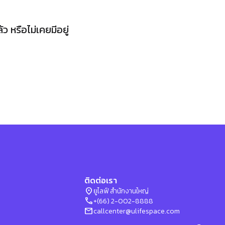
 หรือไม่เคยมีอยู่
ติดต่อเรา
location_on
ยูไลฟ์ สำนักงานใหญ่
phone
+(66) 2-002-8888
mail
callcenter@ulifespace.com