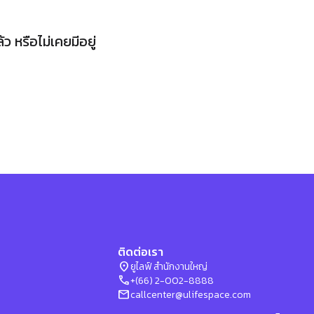
 หรือไม่เคยมีอยู่
ติดต่อเรา
location_on
ยูไลฟ์ สำนักงานใหญ่
phone
+(66) 2-002-8888
mail
callcenter@ulifespace.com