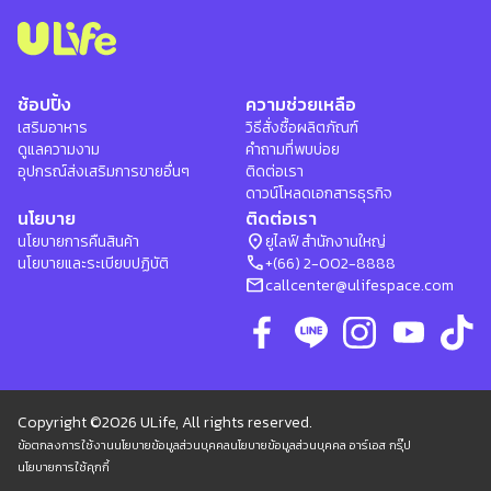
ช้อปปิ้ง
ความช่วยเหลือ
เสริมอาหาร
วิธีสั่งซื้อผลิตภัณฑ์
ดูแลความงาม
คำถามที่พบบ่อย
อุปกรณ์ส่งเสริมการขายอื่นๆ
ติดต่อเรา
ดาวน์โหลดเอกสารธุรกิจ
นโยบาย
ติดต่อเรา
location_on
นโยบายการคืนสินค้า
ยูไลฟ์ สำนักงานใหญ่
phone
นโยบายและระเบียบปฏิบัติ
+(66) 2-002-8888
mail
callcenter@ulifespace.com
Copyright ©2026 ULife, All rights reserved.
ข้อตกลงการใช้งาน
นโยบายข้อมูลส่วนบุคคล
นโยบายข้อมูลส่วนบุคคล อาร์เอส กรุ๊ป
นโยบายการใช้คุกกี้