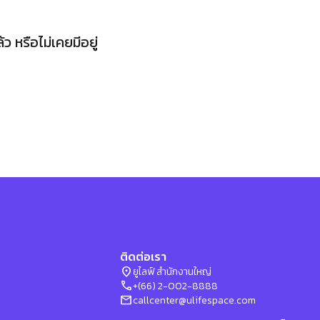
 หรือไม่เคยมีอยู่
ติดต่อเรา
location_on
ยูไลฟ์ สำนักงานใหญ่
phone
+(66) 2-002-8888
mail
callcenter@ulifespace.com