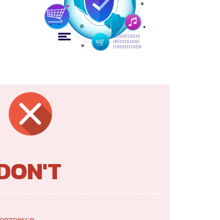
DON'T
E-Commerce