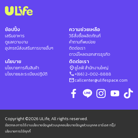
ช้อปปิ้ง
ความช่วยเหลือ
เสริมอาหาร
วิธีสั่งซื้อผลิตภัณฑ์
ดูแลความงาม
คำถามที่พบบ่อย
อุปกรณ์ส่งเสริมการขายอื่นๆ
ติดต่อเรา
ดาวน์โหลดเอกสารธุรกิจ
นโยบาย
ติดต่อเรา
location_on
นโยบายการคืนสินค้า
ยูไลฟ์ สำนักงานใหญ่
phone
นโยบายและระเบียบปฏิบัติ
+(66) 2-002-8888
mail
callcenter@ulifespace.com
Copyright ©2026 ULife, All rights reserved.
ข้อตกลงการใช้งาน
นโยบายข้อมูลส่วนบุคคล
นโยบายข้อมูลส่วนบุคคล อาร์เอส กรุ๊ป
นโยบายการใช้คุกกี้