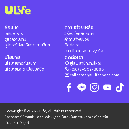
ช้อปปิ้ง
ความช่วยเหลือ
เสริมอาหาร
วิธีสั่งซื้อผลิตภัณฑ์
ดูแลความงาม
คำถามที่พบบ่อย
อุปกรณ์ส่งเสริมการขายอื่นๆ
ติดต่อเรา
ดาวน์โหลดเอกสารธุรกิจ
นโยบาย
ติดต่อเรา
location_on
นโยบายการคืนสินค้า
ยูไลฟ์ สำนักงานใหญ่
phone
นโยบายและระเบียบปฏิบัติ
+(66) 2-002-8888
mail
callcenter@ulifespace.com
Copyright ©2026 ULife, All rights reserved.
ข้อตกลงการใช้งาน
นโยบายข้อมูลส่วนบุคคล
นโยบายข้อมูลส่วนบุคคล อาร์เอส กรุ๊ป
นโยบายการใช้คุกกี้