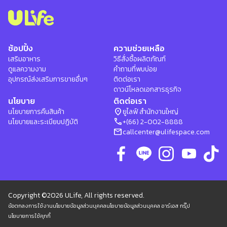
ช้อปปิ้ง
ความช่วยเหลือ
เสริมอาหาร
วิธีสั่งซื้อผลิตภัณฑ์
ดูแลความงาม
คำถามที่พบบ่อย
อุปกรณ์ส่งเสริมการขายอื่นๆ
ติดต่อเรา
ดาวน์โหลดเอกสารธุรกิจ
นโยบาย
ติดต่อเรา
location_on
นโยบายการคืนสินค้า
ยูไลฟ์ สำนักงานใหญ่
phone
นโยบายและระเบียบปฏิบัติ
+(66) 2-002-8888
mail
callcenter@ulifespace.com
Copyright ©2026 ULife, All rights reserved.
ข้อตกลงการใช้งาน
นโยบายข้อมูลส่วนบุคคล
นโยบายข้อมูลส่วนบุคคล อาร์เอส กรุ๊ป
นโยบายการใช้คุกกี้