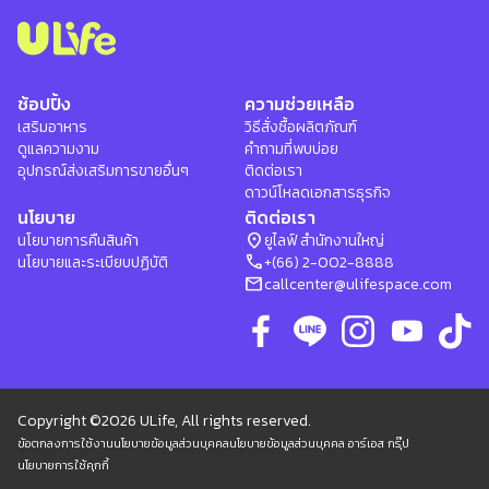
ช้อปปิ้ง
ความช่วยเหลือ
เสริมอาหาร
วิธีสั่งซื้อผลิตภัณฑ์
ดูแลความงาม
คำถามที่พบบ่อย
อุปกรณ์ส่งเสริมการขายอื่นๆ
ติดต่อเรา
ดาวน์โหลดเอกสารธุรกิจ
นโยบาย
ติดต่อเรา
location_on
นโยบายการคืนสินค้า
ยูไลฟ์ สำนักงานใหญ่
phone
นโยบายและระเบียบปฏิบัติ
+(66) 2-002-8888
mail
callcenter@ulifespace.com
Copyright ©2026 ULife, All rights reserved.
ข้อตกลงการใช้งาน
นโยบายข้อมูลส่วนบุคคล
นโยบายข้อมูลส่วนบุคคล อาร์เอส กรุ๊ป
นโยบายการใช้คุกกี้