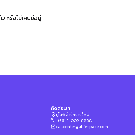
 หรือไม่เคยมีอยู่
ติดต่อเรา
location_on
ยูไลฟ์ สำนักงานใหญ่
phone
+(66) 2-002-8888
mail
callcenter@ulifespace.com