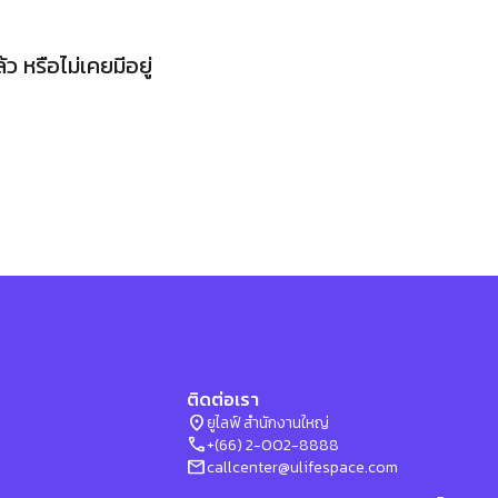
 หรือไม่เคยมีอยู่
ติดต่อเรา
location_on
ยูไลฟ์ สำนักงานใหญ่
phone
+(66) 2-002-8888
mail
callcenter@ulifespace.com