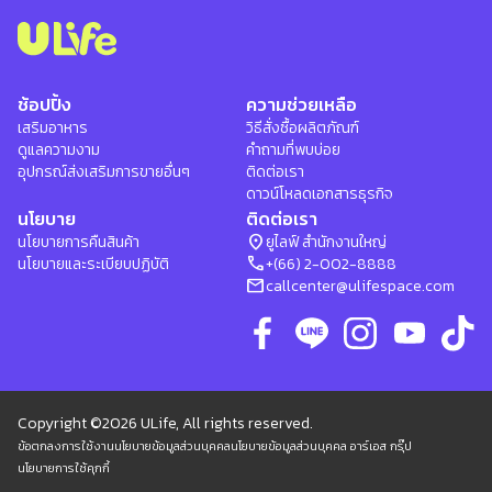
ช้อปปิ้ง
ความช่วยเหลือ
เสริมอาหาร
วิธีสั่งซื้อผลิตภัณฑ์
ดูแลความงาม
คำถามที่พบบ่อย
อุปกรณ์ส่งเสริมการขายอื่นๆ
ติดต่อเรา
ดาวน์โหลดเอกสารธุรกิจ
นโยบาย
ติดต่อเรา
location_on
นโยบายการคืนสินค้า
ยูไลฟ์ สำนักงานใหญ่
phone
นโยบายและระเบียบปฏิบัติ
+(66) 2-002-8888
mail
callcenter@ulifespace.com
Copyright ©2026 ULife, All rights reserved.
ข้อตกลงการใช้งาน
นโยบายข้อมูลส่วนบุคคล
นโยบายข้อมูลส่วนบุคคล อาร์เอส กรุ๊ป
นโยบายการใช้คุกกี้