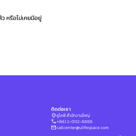
 หรือไม่เคยมีอยู่
ติดต่อเรา
location_on
ยูไลฟ์ สำนักงานใหญ่
phone
+(66) 2-002-8888
mail
callcenter@ulifespace.com