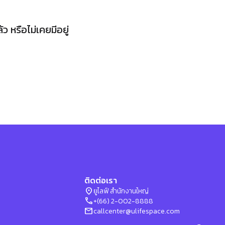
 หรือไม่เคยมีอยู่
ติดต่อเรา
location_on
ยูไลฟ์ สำนักงานใหญ่
phone
+(66) 2-002-8888
mail
callcenter@ulifespace.com