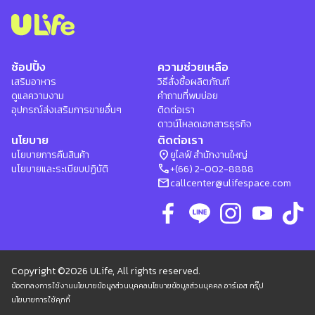
ช้อปปิ้ง
ความช่วยเหลือ
เสริมอาหาร
วิธีสั่งซื้อผลิตภัณฑ์
ดูแลความงาม
คำถามที่พบบ่อย
อุปกรณ์ส่งเสริมการขายอื่นๆ
ติดต่อเรา
ดาวน์โหลดเอกสารธุรกิจ
นโยบาย
ติดต่อเรา
location_on
นโยบายการคืนสินค้า
ยูไลฟ์ สำนักงานใหญ่
phone
นโยบายและระเบียบปฏิบัติ
+(66) 2-002-8888
mail
callcenter@ulifespace.com
Copyright ©2026 ULife, All rights reserved.
ข้อตกลงการใช้งาน
นโยบายข้อมูลส่วนบุคคล
นโยบายข้อมูลส่วนบุคคล อาร์เอส กรุ๊ป
นโยบายการใช้คุกกี้